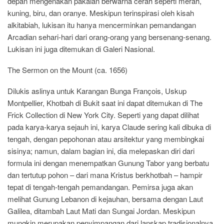
depan mengenakan pakaian berwarna cerah seperti merah,
kuning, biru, dan oranye. Meskipun terinspirasi oleh kisah
alkitabiah, lukisan itu hanya mencerminkan pemandangan
Arcadian sehari-hari dari orang-orang yang bersenang-senang.
Lukisan ini juga ditemukan di Galeri Nasional.
The Sermon on the Mount (ca. 1656)
Dilukis aslinya untuk Karangan Bunga François, Uskup
Montpellier, Khotbah di Bukit saat ini dapat ditemukan di The
Frick Collection di New York City. Seperti yang dapat dilihat
pada karya-karya sejauh ini, karya Claude sering kali dibuka di
tengah, dengan pepohonan atau arsitektur yang membingkai
sisinya; namun, dalam bagian ini, dia melepaskan diri dari
formula ini dengan menempatkan Gunung Tabor yang berbatu
dan tertutup pohon – dari mana Kristus berkhotbah – hampir
tepat di tengah-tengah pemandangan. Pemirsa juga akan
melihat Gunung Lebanon di kejauhan, bersama dengan Laut
Galilea, ditambah Laut Mati dan Sungai Jordan. Meskipun
mungkin merupakan penyimpangan dari lanskap tradisionalnya,