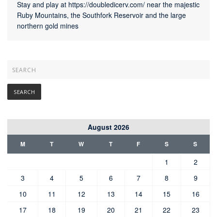
Stay and play at 
https://doubledicerv.com/
 near the majestic 
Ruby Mountains, the Southfork Reservoir and the large 
northern gold mines
August 2026
M
T
W
T
F
S
S
1
2
3
4
5
6
7
8
9
10
11
12
13
14
15
16
17
18
19
20
21
22
23