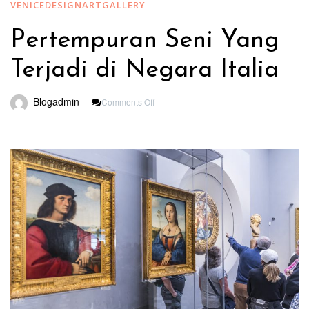
VENICEDESIGNARTGALLERY
Pertempuran Seni Yang
Terjadi di Negara Italia
On
Blogadmin
Comments Off
Pertempuran
Seni
Yang
Terjadi
Di
Negara
Italia